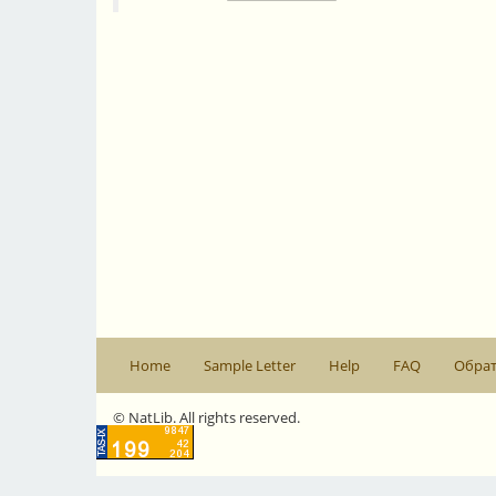
Home
Sample Letter
Help
FAQ
Обрат
© NatLib. All rights reserved.