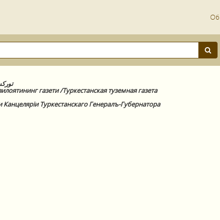
Об
توركس
илоятининг газети /Туркестанская туземная газета
и Канцелярiи Туркестанскаго Генералъ-Губернатора