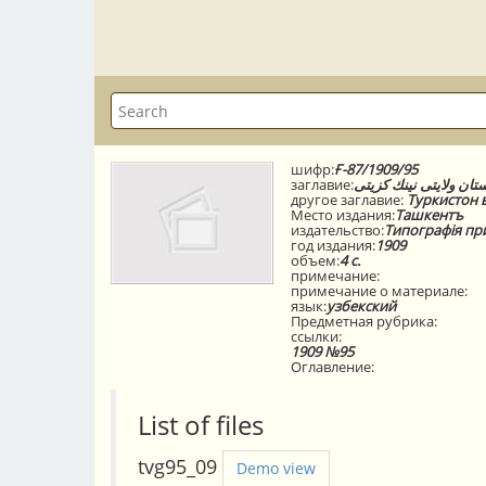
шифр:
Ғ-87/1909/95
заглавие:
تان ولايتى نينك كزيتى
другое заглавие:
Туркистон в
Место издания:
Ташкентъ
издательство:
Типографiя пр
год издания:
1909
объем:
4 с.
примечание:
примечание о материале:
язык:
узбекский
Предметная рубрика:
ссылки:
1909 №95
Оглавление:
List of files
tvg95_09
Demo view