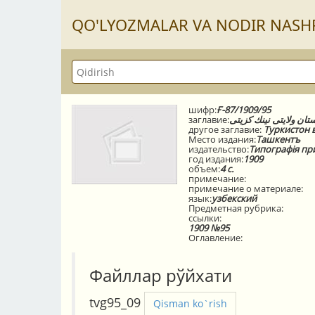
QO'LYOZMАLАR VА NODIR NАSH
шифр:
Ғ-87/1909/95
заглавие:
تان ولايتى نينك كزيتى
другое заглавие:
Туркистон в
Место издания:
Ташкентъ
издательство:
Типографiя пр
год издания:
1909
объем:
4 с.
примечание:
примечание о материале:
язык:
узбекский
Предметная рубрика:
ссылки:
1909 №95
Оглавление:
Файллар рўйхати
tvg95_09
Qisman ko`rish