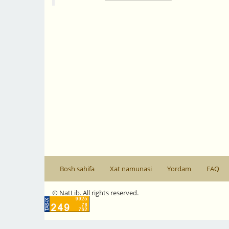
Bosh sahifa
Xat namunasi
Yordam
FAQ
© NatLib. All rights reserved.