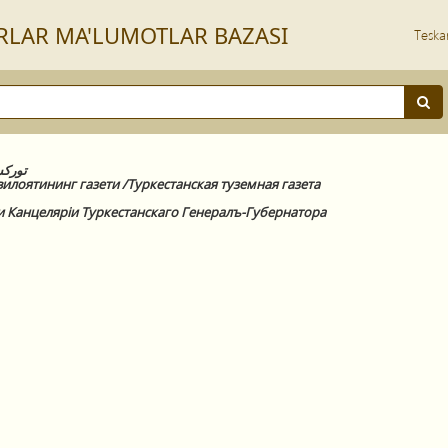
RLАR MА'LUMOTLАR BАZАSI
Teska
توركس
илоятининг газети /Туркестанская туземная газета
и Канцелярiи Туркестанскаго Генералъ-Губернатора