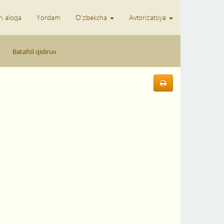
ri aloqa
Yordam
O'zbekcha
Avtorizatsiya
Batafsil qidiruv