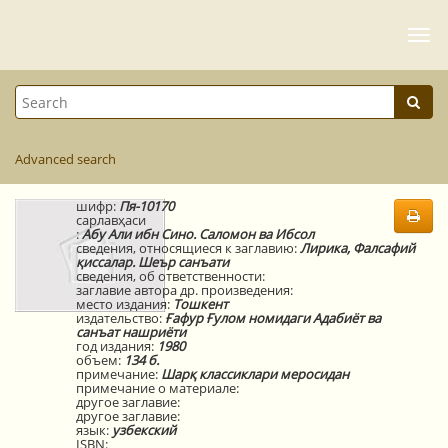
Togg
navi
Advanced search
шифр:
Пя-10170
сарлавҳаси
:
Абу Али ибн Сино. Саломон ва Ибсол
сведения, относящиеся к заглавию:
Лирика, Фалсафий
қиссалар. Шеър санъати
сведения, об ответственности:
заглавие автора др. произведения:
место издания:
Тошкент
издательство:
Ғафур Ғулом номидаги Адабиёт ва
санъат нашриёти
год издания:
1980
объем:
134 б.
примечание:
Шарқ классиклари меросидан
примечание о материале:
другое заглавие:
другое заглавие:
язык:
узбекский
ISBN: