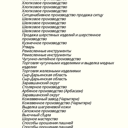
Хлопковое производство
Хлопковое производство
Хлопковое производство
Ситценабивное производство продажа ситцу
Шелковое производство
Шелковое производство
Шелковое производство
Шелковое производство
Продажа шерстяных изделий и шерстянное
производство
Кузнечное производство
Утварь
Ремесленные инструменты
Ремесленные инструменты
Чугунно-литейное производство
Торговля чугунными изделиями и выделка медных
изделии
Торговля железными изделиями
Сыр-Дарьинская область
Сыр-Дарьинская область
Заравшанский округ
Столярное производство
Арбяное производство (Арбасази)
Заравшанский округ
Кожеввенный завод (Чармгяри)
Кожевенное производство (Чармгяри)
Выделка шагреневой кожи
Сапожное производство
Вьючный сЂдла
Шорное мастерство
Способы орошения пашней
Способы орошения пашней