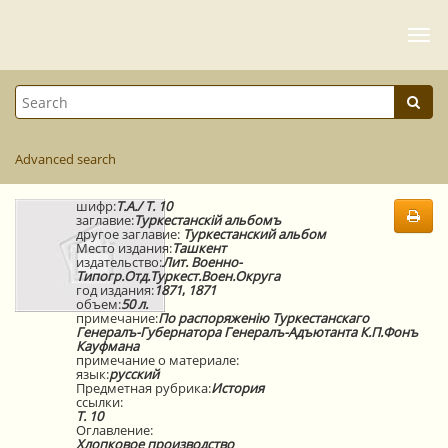
Togg
navi
Advanced search
шифр:
Т.А./ Т. 10
заглавие:
Туркестанскій альбомъ
другое заглавие:
Туркестанский альбом
Место издания:
Ташкент
издательство:
Лит. Военно-
Типогр.Отд.Туркест.Воен.Округа
год издания:
1871
,
1871
объем:
50 л.
примечание:
По распоряженію Туркестанскаго
Генералъ-Губернатора Генералъ-Адъютанта К.П.Фонъ
Кауфмана
примечание о материале:
язык:
русский
Предметная рубрика:
История
ссылки:
Т. 10
Оглавление:
Хлопковое производство