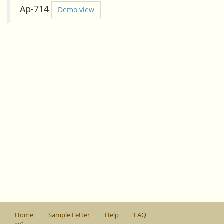
Ар-714
Demo view
Home
Sample Letter
Help
FAQ