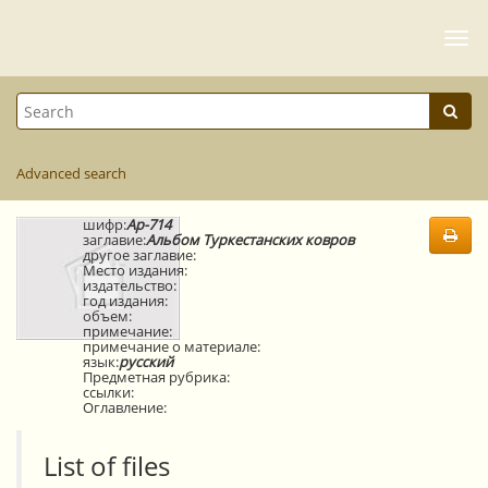
Togg
navi
Advanced search
шифр:
Ар-714
заглавие:
Альбом Туркестанских ковров
другое заглавие:
Место издания:
издательство:
год издания:
объем:
примечание:
примечание о материале:
язык:
русский
Предметная рубрика:
ссылки:
Оглавление:
List of files