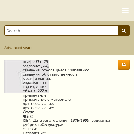
Togg
navi
Advanced search
шифр:
Пв - 73
заглавие:
بياض
сведения, относящиеся к заглавию:
сведения, об ответственности:
место издания:
издательство:
год издания:
объем:
227 л.
примечание:
примечание о материале:
другое заглавие:
другое заглавие:
Bayoz
язык:
ISBN:
Дата изготовления:
1318/1900
Предметная
рубрика:
Литература
ссылки:
Оглавление: