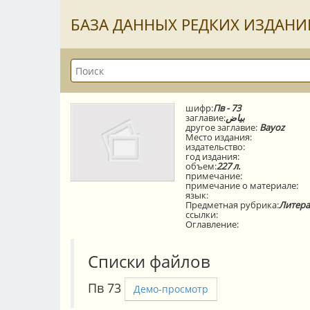
БАЗА ДАННЫХ РЕДКИХ ИЗДАНИ
шифр:
Пв - 73
заглавие:
بياض
другое заглавие:
Bayoz
Место издания:
издательство:
год издания:
объем:
227 л.
примечание:
примечание о материале:
язык:
Предметная рубрика:
Литера
ссылки:
Оглавление:
Списки файлов
Пв 73
Демо-просмотр