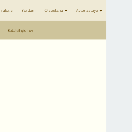
ri aloqa
Yordam
O'zbekcha
Avtorizatsiya
Batafsil qidiruv