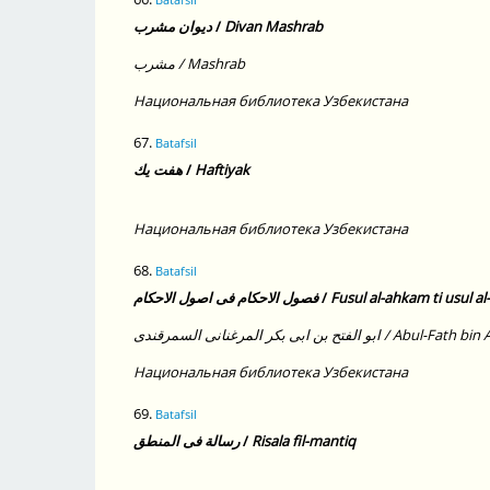
ديوان مشرب
/
Divan Mashrab
مشرب / Mashrab
Национальная библиотека Узбекистана
67.
Batafsil
هفت يك
/
Haftiyak
Национальная библиотека Узбекистана
68.
Batafsil
فصول الاحكام فى اصول الاحكام
/
Fusul al-ahkam ti usul a
 ابى بكر المرغنانى السمرقندى
Национальная библиотека Узбекистана
69.
Batafsil
رسالة فى المنطق
/
Risala fil-mantiq