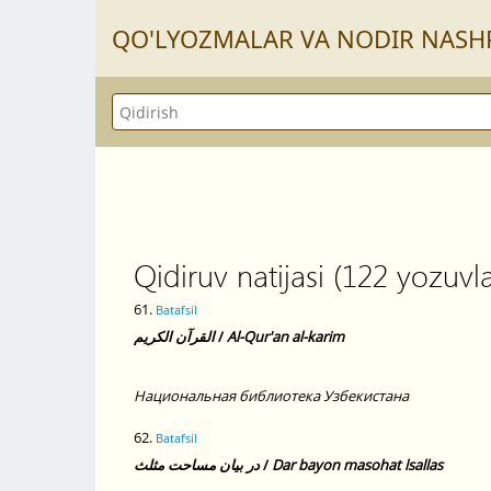
QO'LYOZMАLАR VА NODIR NАSH
Qidiruv natijasi (122 yozuvla
61.
Batafsil
القرآن الكريم
/
Al-Qur'an al-karim
Национальная библиотека Узбекистана
62.
Batafsil
در بيان مساحت مثلث
/
Dar bayon masohat lsallas