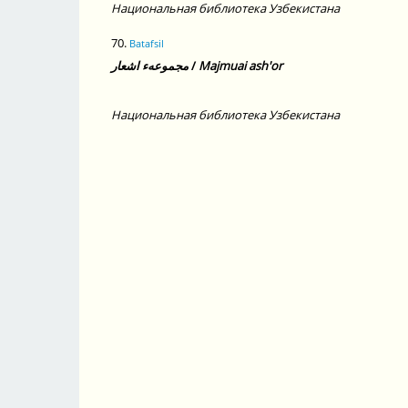
Национальная библиотека Узбекистана
70.
Batafsil
مجموعهء اشعار
/
Majmuai ash'or
Национальная библиотека Узбекистана