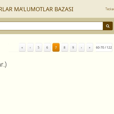
RLАR MА'LUMOTLАR BАZАSI
Teska
«
‹
5
6
7
8
9
›
»
60-70 / 122
r.)