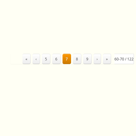
«
‹
5
6
7
8
9
›
»
60-70 / 122