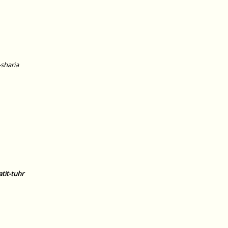
 toj as-sharia
latit-tuhr