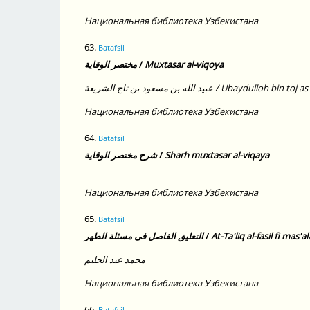
Национальная библиотека Узбекистана
63.
Batafsil
مختصر الوقاية
/
Muxtasar al-viqoya
عبيد الله بن مسعود بن تاج الشريعة / Ubaydulloh bin
Национальная библиотека Узбекистана
64.
Batafsil
شرح مختصر الوقاية
/
Sharh muxtasar al-viqaya
Национальная библиотека Узбекистана
65.
Batafsil
التعليق الفاصل فى مسئلة الطهر
/
At-Ta'liq al-fasil fi mas'a
محمد عبد الحليم
Национальная библиотека Узбекистана
66.
Batafsil