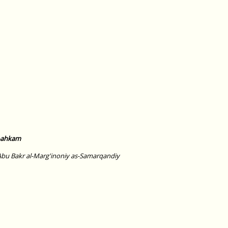
l-ahkam
ابو الفتح بن / Abul-Fath bin Abu Bakr al-Marg'inoniy as-Samarqandiy