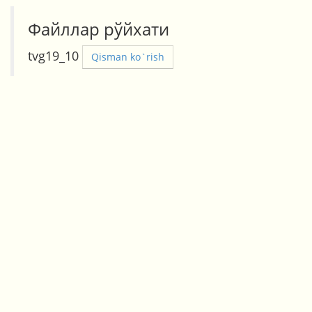
Файллар рўйхати
tvg19_10
Qisman ko`rish