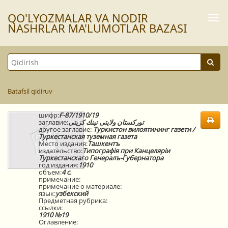
QO'LYOZMАLАR VА NODIR
Togg
navi
NАSHRLАR MА'LUMOTLАR BАZАSI
Batafsil qidiruv
шифр:
Ғ-87/1910/19
заглавие:
توركستان ولايتى نينك كزيتى
другое заглавие:
Туркистон вилоятининг газети /
Туркестанская туземная газета
Место издания:
Ташкентъ
издательство:
Типографiя при Канцелярiи
Туркестанскаго Генералъ-Губернатора
год издания:
1910
объем:
4 с.
примечание:
примечание о материале:
язык:
узбекский
Предметная рубрика:
ссылки:
1910 №19
Оглавление: