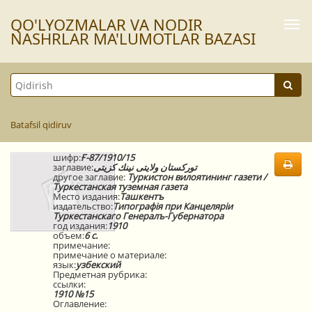
QO'LYOZMАLАR VА NODIR
Togg
navi
NАSHRLАR MА'LUMOTLАR BАZАSI
Batafsil qidiruv
шифр:
Ғ-87/1910/15
заглавие:
توركستان ولايتى نينك كزيتى
другое заглавие:
Туркистон вилоятининг газети /
Туркестанская туземная газета
Место издания:
Ташкентъ
издательство:
Типографiя при Канцелярiи
Туркестанскаго Генералъ-Губернатора
год издания:
1910
объем:
6 с.
примечание:
примечание о материале:
язык:
узбекский
Предметная рубрика:
ссылки:
1910 №15
Оглавление: