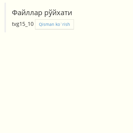
Файллар рўйхати
tvg15_10
Qisman ko`rish