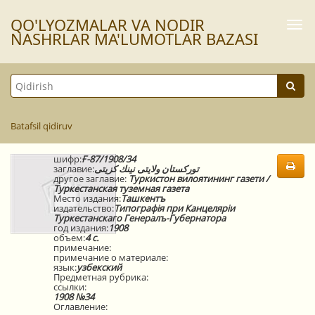
QO'LYOZMАLАR VА NODIR
Togg
navi
NАSHRLАR MА'LUMOTLАR BАZАSI
Batafsil qidiruv
шифр:
Ғ-87/1908/34
заглавие:
توركستان ولايتى نينك كزيتى
другое заглавие:
Туркистон вилоятининг газети /
Туркестанская туземная газета
Место издания:
Ташкентъ
издательство:
Типографiя при Канцелярiи
Туркестанскаго Генералъ-Губернатора
год издания:
1908
объем:
4 с.
примечание:
примечание о материале:
язык:
узбекский
Предметная рубрика:
ссылки:
1908 №34
Оглавление: