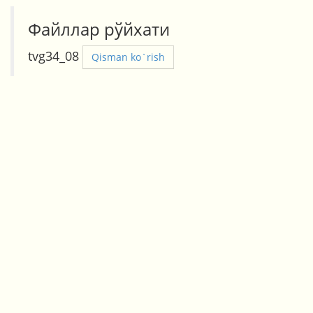
Файллар рўйхати
tvg34_08
Qisman ko`rish