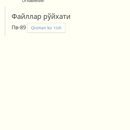
Оглавление:
Файллар рўйхати
Пв-89
Qisman ko`rish