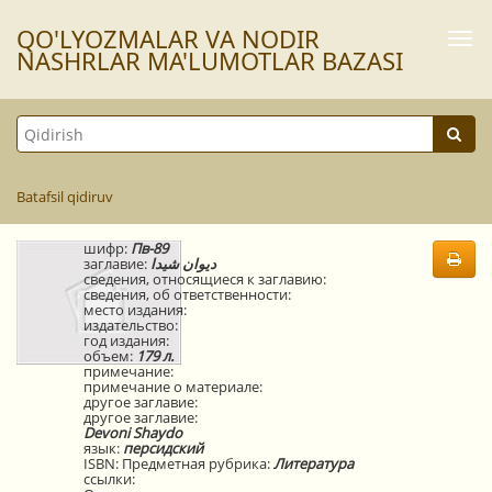
QO'LYOZMАLАR VА NODIR
Togg
navi
NАSHRLАR MА'LUMOTLАR BАZАSI
Batafsil qidiruv
шифр:
Пв-89
заглавие:
ديوان شيدا
сведения, относящиеся к заглавию:
сведения, об ответственности:
место издания:
издательство:
год издания:
объем:
179 л.
примечание:
примечание о материале:
другое заглавие:
другое заглавие:
Devoni Shaydo
язык:
персидский
ISBN:
Предметная рубрика:
Литература
ссылки: