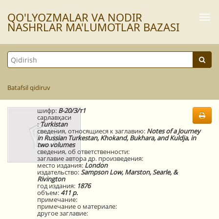
QO'LYOZMАLАR VА NODIR
Togg
navi
NАSHRLАR MА'LUMOTLАR BАZАSI
Batafsil qidiruv
шифр:
В-20/3/т1
сарлавҳаси
:
Turkistan
сведения, относящиеся к заглавию:
Notes of a Journey
in Russian Turkestan, Khokand, Bukhara, and Kuldja
,
in
two volumes
сведения, об ответственности:
заглавие автора др. произведения:
место издания:
London
издательство:
Sampson Low, Marston, Searle, &
Rivington
год издания:
1876
объем:
411 p.
примечание:
примечание о материале:
другое заглавие: