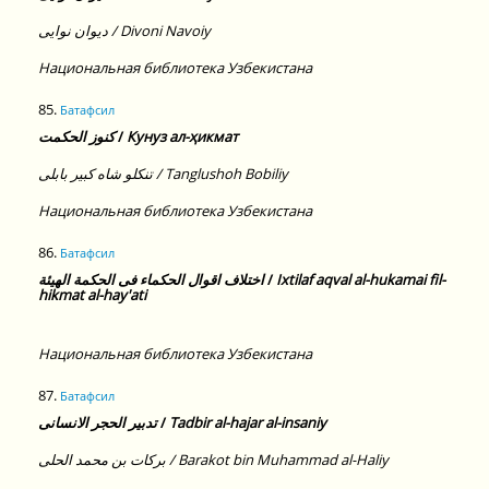
ديوان نوايى / Divoni Navoiy
Национальная библиотека Узбекистана
85.
Батафсил
كنوز الحكمت
/
Кунуз ал-ҳикмат
تنكلو شاه كبير بابلى / Tanglushoh Bobiliy
Национальная библиотека Узбекистана
86.
Батафсил
اختلاف اقوال الحكماء فى الحكمة الهيئة
/
Ixtilaf aqval al-hukamai fil-
hikmat al-hay'ati
Национальная библиотека Узбекистана
87.
Батафсил
تدبير الحجر الانسانى
/
Tadbir al-hajar al-insaniy
بركات بن محمد الحلى / Barakot bin Muhammad al-Haliy