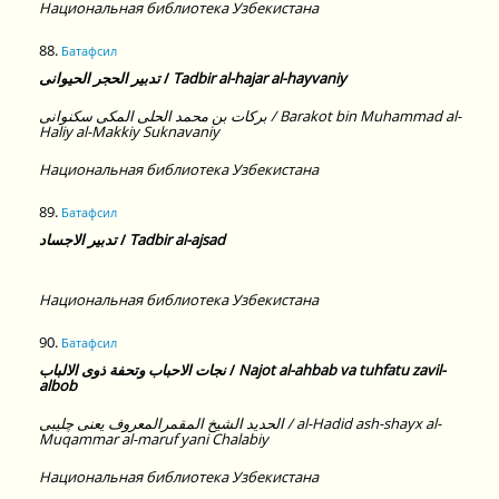
Национальная библиотека Узбекистана
88.
Батафсил
تدبير الحجر الحيوانى
/
Tadbir al-hajar al-hayvaniy
بركات بن محمد الحلى المكى سكنوانى / Barakot bin Muhammad al-
Haliy al-Makkiy Suknavaniy
Национальная библиотека Узбекистана
89.
Батафсил
تدبير الاجساد
/
Tadbir al-ajsad
Национальная библиотека Узбекистана
90.
Батафсил
نجات الاحباب وتحفة ذوى الالباب
/
Najot al-ahbab va tuhfatu zavil-
albob
الحديد الشيخ المقمرالمعروف يعنى چليبى / al-Hadid ash-shayx al-
Muqammar al-maruf yani Chalabiy
Национальная библиотека Узбекистана