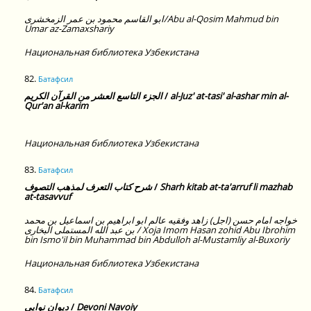
ابو القاسم محمود بن عمر الزمخشرى/Abu al-Qosim Mahmud bin
Umar az-Zamaxshariy
Национальная библиотека Узбекистана
82.
Батафсил
الجزء التاسع العشر من القرآن الكريم
/
al-Juz' at-tasi' al-ashar min al-
Qur'an al-karim
Национальная библиотека Узбекистана
83.
Батафсил
شرح كتاب التعرف لمذهب التصوف
/
Sharh kitab at-ta'arruf li mazhab
at-tasavvuf
خواجه امام حسن (اجل) زاهد وفقيه عالم ابو ابراهيم بن اسماعيل بن محمد
بن عبد الله المستملى البخارى / Xoja Imom Hasan zohid Abu Ibrohim
bin Ismo'il bin Muhammad bin Abdulloh al-Mustamliy al-Buxoriy
Национальная библиотека Узбекистана
84.
Батафсил
ديوان نوايى
/
Devoni Navoiy