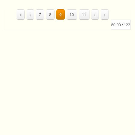
«
‹
7
8
9
10
11
›
»
80-90 / 122