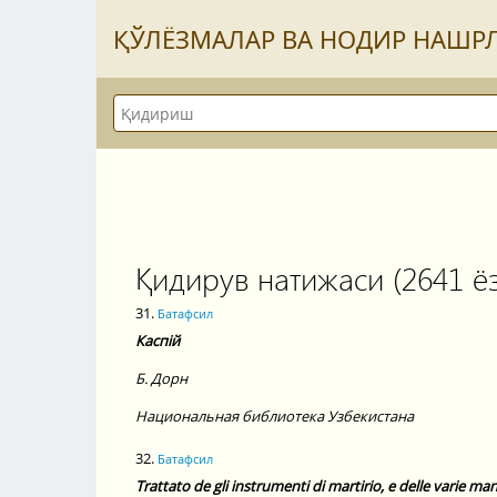
ҚЎЛЁЗМАЛАР ВА НОДИР НАШР
Қидирув натижаси (2641 ёз
31.
Батафсил
Каспiй
Б.
Дорн
Национальная библиотека Узбекистана
32.
Батафсил
Trattato de gli instrumenti di martirio, e delle varie man