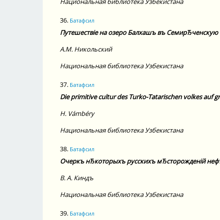
Национальная библиотека Узбекистана
36.
Батафсил
Путешествiе на озеро Балхашъ въ СемирЂченскую 
А.М.
Никольский
Национальная библиотека Узбекистана
37.
Батафсил
Die primitive cultur des Turko-Tatarischen volkes auf 
H.
Vámbéry
Национальная библиотека Узбекистана
38.
Батафсил
Очеркъ нЂкоторыхъ русскихъ мЂсторожденiй нефти,
В. А.
Киндъ
Национальная библиотека Узбекистана
39.
Батафсил