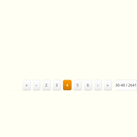
«
‹
2
3
4
5
6
›
»
30-40 / 2641