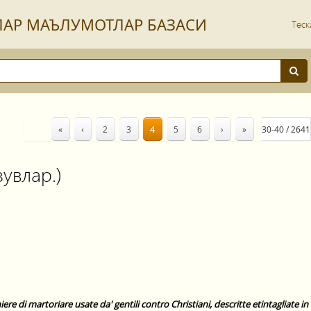
ЛАР МАЪЛУМОТЛАР БАЗАСИ
Теск
«
‹
2
3
4
5
6
›
»
30-40 / 2641
увлар.)
iere di martoriare usate da' gentili contro Christiani, descritte etintagliate i