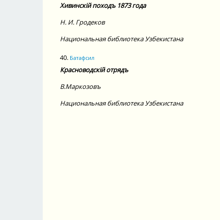
Хивинскiй походъ 1873 года
Н. И.
Гродеков
Национальная библиотека Узбекистана
40.
Батафсил
Красноводскiй отрядъ
В.
Маркозовъ
Национальная библиотека Узбекистана