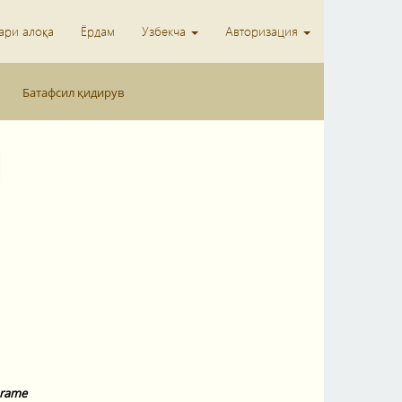
ари алоқа
Ёрдам
Узбекча
Авторизация
Батафсил қидирув
n rame