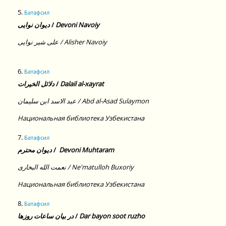
5.
Батафсил
ديوان نوايى
/
Devoni Navoiy
على شير نوايى / Alisher Navoiy
6.
Батафсил
دلائل الخيرات
/
Dalail al-xayrat
عبد الاسد ابن سليمان / Abd al-Asad Sulaymon
Национальная библиотека Узбекистана
7.
Батафсил
ديوان محترم
/
Devoni Muhtaram
نعمت الله البخارى / Ne'matulloh Buxoriy
Национальная библиотека Узбекистана
8.
Батафсил
در بيان ساعات روزها
/
Dar bayon soot ruzho