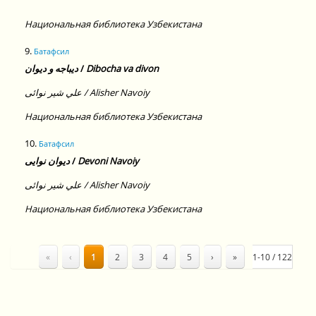
Национальная библиотека Узбекистана
9.
Батафсил
ديباجه و ديوان
/
Dibocha va divon
علي شير نوائى / Alisher Navoiy
Национальная библиотека Узбекистана
10.
Батафсил
ديوان نوايى
/
Devoni Navoiy
علي شير نوائى / Alisher Navoiy
Национальная библиотека Узбекистана
«
‹
1
2
3
4
5
›
»
1-10 / 122