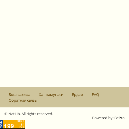
Бош саҳифа
Хат намунаси
Ёрдам
FAQ
Обратная связь
© NatLib. All rights reserved.
Powered by: BePro