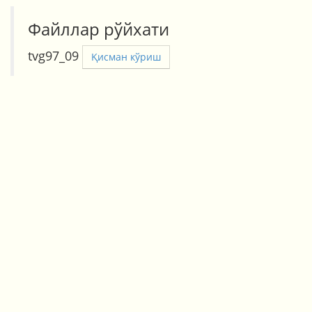
Файллар рўйхати
tvg97_09
Қисман кўриш