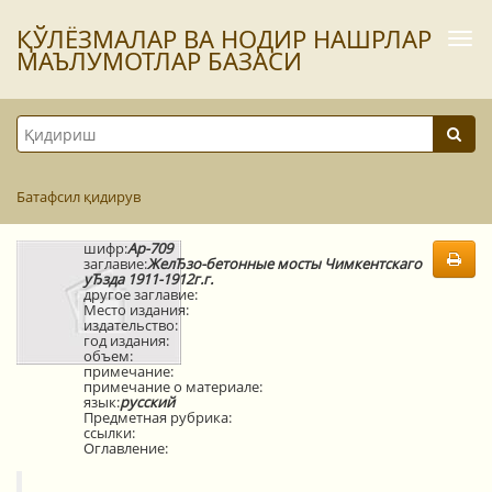
ҚЎЛЁЗМАЛАР ВА НОДИР НАШРЛАР
Togg
navi
МАЪЛУМОТЛАР БАЗАСИ
Батафсил қидирув
шифр:
Ар-709
заглавие:
ЖелЂзо-бетонные мосты Чимкентскаго
уЂзда 1911-1912г.г.
другое заглавие:
Место издания:
издательство:
год издания:
объем:
примечание:
примечание о материале:
язык:
русский
Предметная рубрика:
ссылки:
Оглавление: