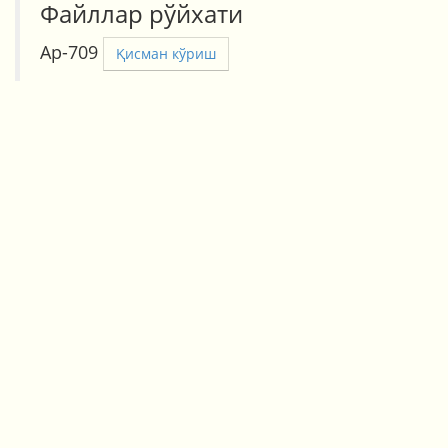
Файллар рўйхати
Ар-709
Қисман кўриш