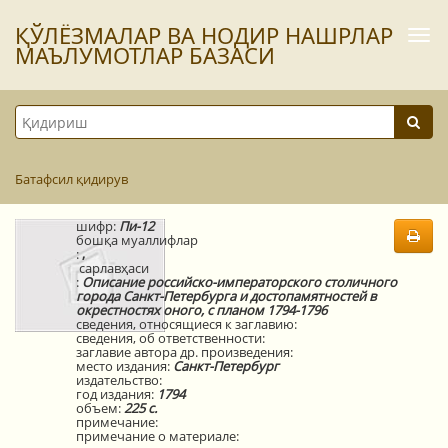
ҚЎЛЁЗМАЛАР ВА НОДИР НАШРЛАР
Togg
navi
МАЪЛУМОТЛАР БАЗАСИ
Батафсил қидирув
шифр:
Пи-12
бошқа муаллифлар
:
,
сарлавҳаси
:
Описание российско-императорского столичного
города Санкт-Петербурга и достопамятностей в
окрестностях оного, с планом 1794-1796
сведения, относящиеся к заглавию:
сведения, об ответственности:
заглавие автора др. произведения:
место издания:
Санкт-Петербург
издательство:
год издания:
1794
объем:
225 с.
примечание:
примечание о материале: