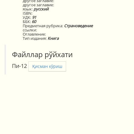
другое заглавие:
другое заглавие:
язык:
русский
ISBN:
УДК:
91
ББК:
60
Предметная рубрика:
Страноведение
ссылки:
Оглавление:
Тип издания:
Книга
Файллар рўйхати
Пи-12
Қисман кўриш