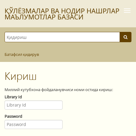
ҚЎЛЁЗМАЛАР ВА НОДИР НАШРЛАР
Togg
navi
МАЪЛУМОТЛАР БАЗАСИ
Батафсил қидирув
Кириш
Миллий кутубхона фойдаланувчиси номи остида кириш:
Library Id
Password