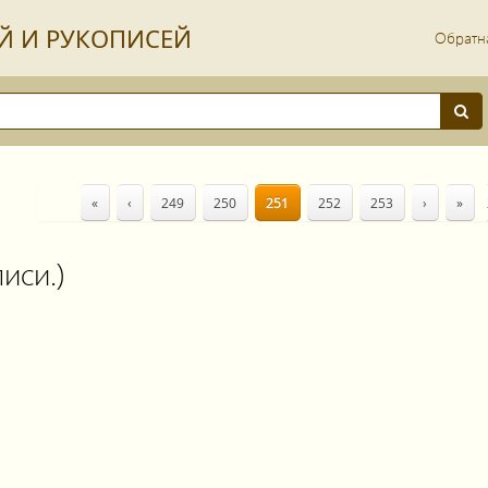
Й И РУКОПИСЕЙ
Обратна
«
‹
249
250
251
252
253
›
»
иси.)