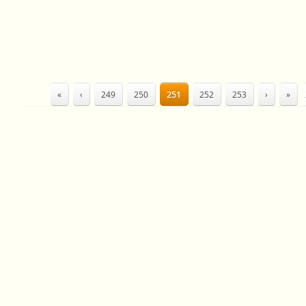
«
‹
249
250
251
252
253
›
»