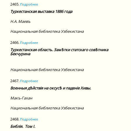
2465.
Подробнее
Туркестанская выставка 1886 года
Н.А.
Маевъ
Национальная библиотека Узбекистана
2466.
Подробнее
Туркестанская область. ЗамѢтки статскаго совѢтника
Бекчурина
Национальная библиотека Узбекистана
2467.
Подробнее
Военныя дѢйствiя на оксусѢ и паденiе Хивы.
Макъ-Гахан
Национальная библиотека Узбекистана
2468.
Подробнее
Библiя.
Том I.