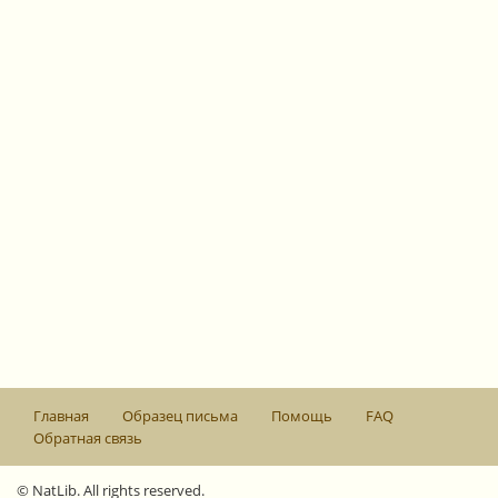
Главная
Образец письма
Помощь
FAQ
Обратная связь
© NatLib. All rights reserved.