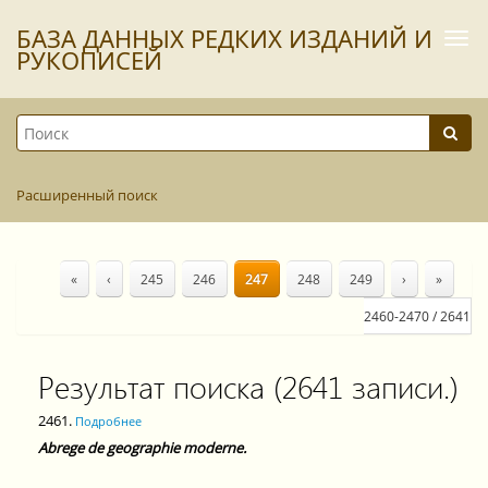
БАЗА ДАННЫХ РЕДКИХ ИЗДАНИЙ И
Togg
navi
РУКОПИСЕЙ
Расширенный поиск
«
‹
245
246
247
248
249
›
»
2460-2470 / 2641
Результат поиска (2641 записи.)
2461.
Подробнее
Abrege de geographie moderne.