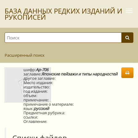
БАЗА ДАННЫХ РЕДКИХ ИЗДАНИЙ И
Togg
navi
РУКОПИСЕЙ
Расширенный поиск
шифр:
Ар-706
заглавие:
Японские пейзажи и типы народностей
другое заглавие:
Место издания:
издательство:
год издания:
объем:
примечание:
примечание о материале:
язык:
русский
Предметная рубрика:
ссылки:
Оглавление:
Списки файлов