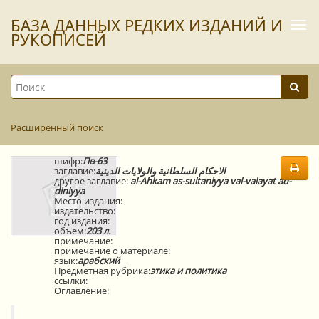
БАЗА ДАННЫХ РЕДКИХ ИЗДАНИЙ И
Togg
navi
РУКОПИСЕЙ
Расширенный поиск
шифр:
Пв-63
заглавие:
الاحكام السلطانية والولايات الدينية
другое заглавие:
al-Ahkam as-sultaniyya val-valayat ad-
diniyya
Место издания:
издательство:
год издания:
объем:
203 л.
примечание:
примечание о материале:
язык:
арабский
Предметная рубрика:
этика и политика
ссылки:
Оглавление: