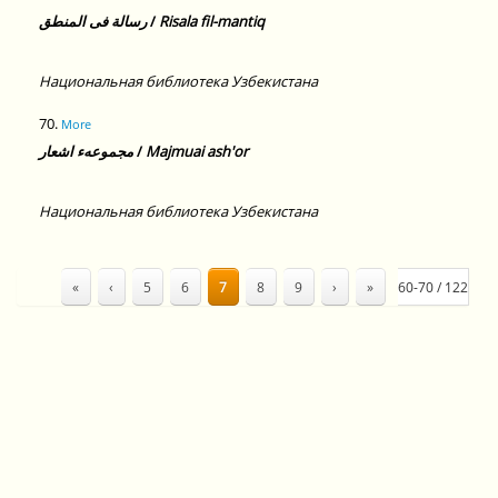
رسالة فى المنطق
/
Risala fil-mantiq
Национальная библиотека Узбекистана
70.
More
مجموعهء اشعار
/
Majmuai ash'or
Национальная библиотека Узбекистана
«
‹
5
6
7
8
9
›
»
60-70 / 122