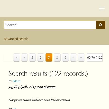
Togg
navi
Advanced search
«
‹
5
6
7
8
9
›
»
60-70 / 122
Search results (122 records.)
61.
More
القرآن الكريم
/
Al-Qur'an al-karim
Национальная библиотека Узбекистана