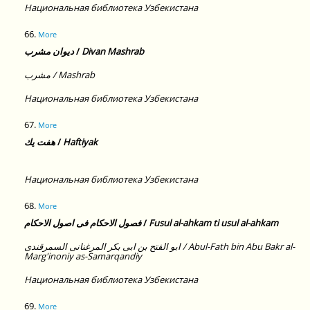
Национальная библиотека Узбекистана
66.
More
ديوان مشرب
/
Divan Mashrab
مشرب / Mashrab
Национальная библиотека Узбекистана
67.
More
هفت يك
/
Haftiyak
Национальная библиотека Узбекистана
68.
More
فصول الاحكام فى اصول الاحكام
/
Fusul al-ahkam ti usul al-ahkam
ابو الفتح بن ابى بكر المرغنانى السمرقندى / Abul-Fath bin Abu Bakr al-
Marg'inoniy as-Samarqandiy
Национальная библиотека Узбекистана
69.
More