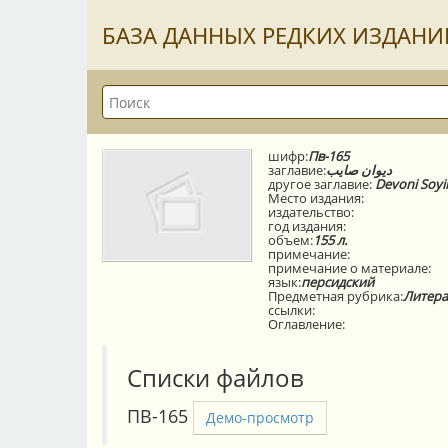
БАЗА ДАННЫХ РЕДКИХ ИЗДАНИ
шифр:
Пв-165
заглавие:
ديوان صايب
другое заглавие:
Devoni Soyi
Место издания:
издательство:
год издания:
объем:
155 л.
примечание:
примечание о материале:
язык:
персидский
Предметная рубрика:
Литера
ссылки:
Оглавление:
Списки файлов
ПВ-165
Демо-просмотр