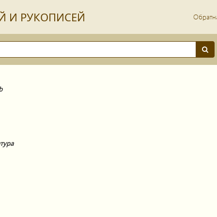
Й И РУКОПИСЕЙ
Обратна
b
тура