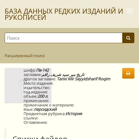
БАЗА ДАННЫХ РЕДКИХ ИЗДАНИЙ И
Togg
navi
РУКОПИСЕЙ
Расширенный поиск
шифр:
Пв-142
заглавие:
تاريخ مير سيد شريف راقم
другое заглавие:
Tarixi Mir Sayyidsharif Roqim
Место издания:
издательство:
год издания:
объем:
200 л.
примечание:
примечание о материале:
язык:
персидский
Предметная рубрика:
История
ссылки:
Оглавление:
Списки файлов