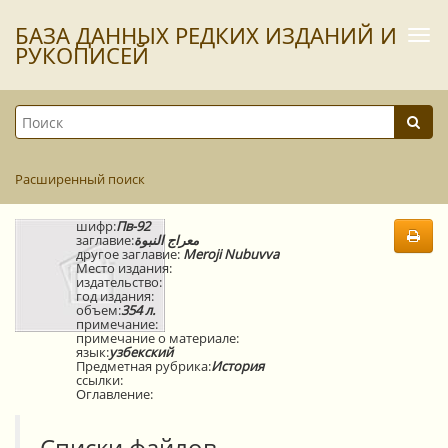
БАЗА ДАННЫХ РЕДКИХ ИЗДАНИЙ И
Togg
navi
РУКОПИСЕЙ
Расширенный поиск
шифр:
Пв-92
заглавие:
معراج النبوة
другое заглавие:
Meroji Nubuvva
Место издания:
издательство:
год издания:
объем:
354 л.
примечание:
примечание о материале:
язык:
узбекский
Предметная рубрика:
История
ссылки:
Оглавление:
Списки файлов