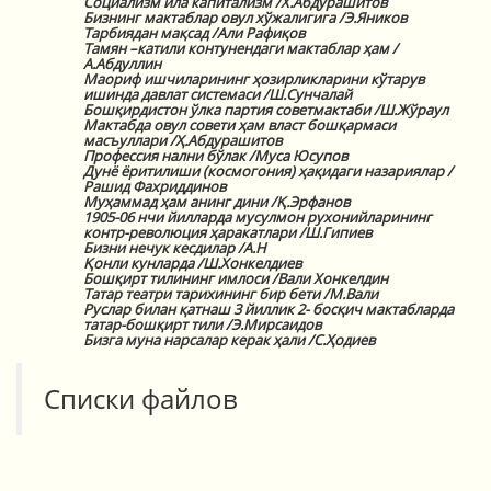
Социализм ила капитализм /Х.Абдурашитов
Бизнинг мактаблар овул хўжалигига /Э.Яников
Тарбиядан мақсад /Али Рафиқов
Тамян –катили контунендаги мактаблар ҳам /
А.Абдуллин
Маориф ишчиларининг ҳозирликларини кўтарув
ишинда давлат системаси /Ш.Сунчалай
Бошқирдистон ўлка партия советмактаби /Ш.Жўраул
Мактабда овул совети ҳам власт бошқармаси
масъуллари /Ҳ.Абдурашитов
Профессия нални бўлак /Муса Юсупов
Дунё ёритилиши (космогония) ҳақидаги назариялар /
Рашид Фахриддинов
Муҳаммад ҳам анинг дини /Қ.Эрфанов
1905-06 нчи йилларда мусулмон рухонийларининг
контр-революция ҳаракатлари /Ш.Гипиев
Бизни нечук кесдилар /А.Н
Қонли кунларда /Ш.Хонкелдиев
Бошқирт тилининг имлоси /Вали Хонкелдин
Татар театри тарихининг бир бети /М.Вали
Руслар билан қатнаш 3 йиллик 2- босқич мактабларда
татар-бошқирт тили /Э.Мирсаидов
Бизга муна нарсалар керак ҳали /С.Ҳодиев
Списки файлов