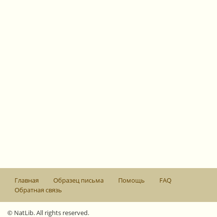
Главная
Образец письма
Помощь
FAQ
Обратная связь
© NatLib. All rights reserved.