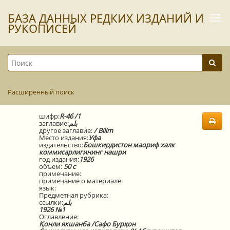
БАЗА ДАННЫХ РЕДКИХ ИЗДАНИЙ И
Togg
navi
РУКОПИСЕЙ
Расширенный поиск
шифр:
R-46 /1
заглавие:
بلم
другое заглавие:
/ Bilim
Место издания:
Уфа
издательство:
Бошкирдистон маориф халк
коммисарлигининг нашри
год издания:
1926
объем:
50 с
примечание:
примечание о материале:
язык:
Предметная рубрика:
ссылки:
بلم
1926 №1
Оглавление:
Қонли якшанба /Сафо Бурҳон