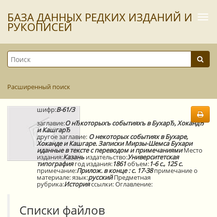
БАЗА ДАННЫХ РЕДКИХ ИЗДАНИЙ И
Togg
navi
РУКОПИСЕЙ
Расширенный поиск
шифр:
В-61/3
заглавие:
О нЂкоторыхъ событияхъ в БухарЂ, ХокандЂ
и КашгарЂ
другое заглавие:
О некоторых событиях в Бухаре,
Хоканде и Кашгаре. Записки Мирзы-Шемса Бухари
иданные в тексте с переводом и примечаниями
Место
издания:
Казань
издательство:
Университетская
типография
год издания:
1861
объем:
1-6 с.
,
125 с.
примечание:
Прилож. в конце : с. 17-38
примечание о
материале:
язык:
русский
Предметная
рубрика:
История
ссылки:
Оглавление:
Списки файлов