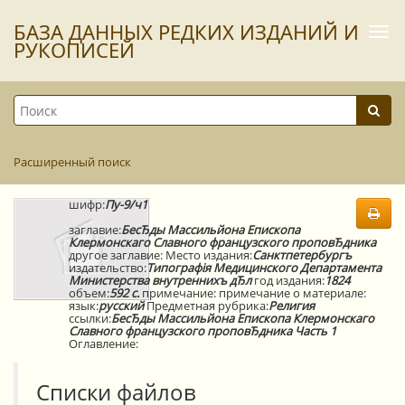
БАЗА ДАННЫХ РЕДКИХ ИЗДАНИЙ И
Togg
navi
РУКОПИСЕЙ
Расширенный поиск
шифр:
Пу-9/ч1
заглавие:
БесЂды Массильйона Епископа
Клермонскаго Славного французского проповЂдника
другое заглавие:
Место издания:
Санктпетербургъ
издательство:
Типографiя Медицинского Департамента
Министерства внутреннихъ дЂл
год издания:
1824
объем:
592 с.
примечание:
примечание о материале:
язык:
русский
Предметная рубрика:
Религия
ссылки:
БесЂды Массильйона Епископа Клермонскаго
Славного французского проповЂдника
Часть 1
Оглавление:
Списки файлов