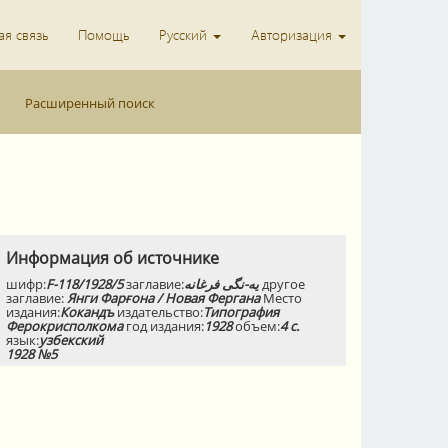
я связь
Помощь
Русский
Авторизация
Расширенный поиск
Информация об источнике
шифр:
F-118/1928/5
заглавие:
يه-نگى فرغانه
другое
заглавие:
Янги Фарғона / Новая Фергана
Место
издания:
Кокандъ
издательство:
Типография
Ферокрисполкома
год издания:
1928
объем:
4 с.
язык:
узбекский
1928 №5